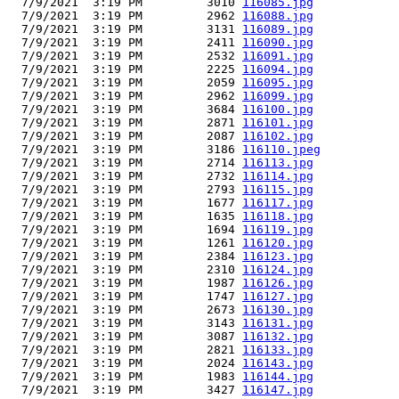
  7/9/2021  3:19 PM         3010 
116085.jpg
  7/9/2021  3:19 PM         2962 
116088.jpg
  7/9/2021  3:19 PM         3131 
116089.jpg
  7/9/2021  3:19 PM         2411 
116090.jpg
  7/9/2021  3:19 PM         2532 
116091.jpg
  7/9/2021  3:19 PM         2225 
116094.jpg
  7/9/2021  3:19 PM         2059 
116095.jpg
  7/9/2021  3:19 PM         2962 
116099.jpg
  7/9/2021  3:19 PM         3684 
116100.jpg
  7/9/2021  3:19 PM         2871 
116101.jpg
  7/9/2021  3:19 PM         2087 
116102.jpg
  7/9/2021  3:19 PM         3186 
116110.jpeg
  7/9/2021  3:19 PM         2714 
116113.jpg
  7/9/2021  3:19 PM         2732 
116114.jpg
  7/9/2021  3:19 PM         2793 
116115.jpg
  7/9/2021  3:19 PM         1677 
116117.jpg
  7/9/2021  3:19 PM         1635 
116118.jpg
  7/9/2021  3:19 PM         1694 
116119.jpg
  7/9/2021  3:19 PM         1261 
116120.jpg
  7/9/2021  3:19 PM         2384 
116123.jpg
  7/9/2021  3:19 PM         2310 
116124.jpg
  7/9/2021  3:19 PM         1987 
116126.jpg
  7/9/2021  3:19 PM         1747 
116127.jpg
  7/9/2021  3:19 PM         2673 
116130.jpg
  7/9/2021  3:19 PM         3143 
116131.jpg
  7/9/2021  3:19 PM         3087 
116132.jpg
  7/9/2021  3:19 PM         2821 
116133.jpg
  7/9/2021  3:19 PM         2024 
116143.jpg
  7/9/2021  3:19 PM         1983 
116144.jpg
  7/9/2021  3:19 PM         3427 
116147.jpg