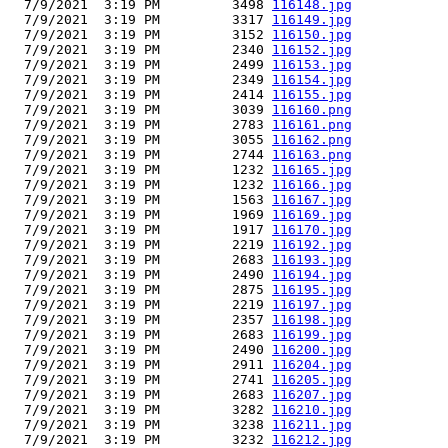
  7/9/2021  3:19 PM         3498 
116148.jpg
  7/9/2021  3:19 PM         3317 
116149.jpg
  7/9/2021  3:19 PM         3152 
116150.jpg
  7/9/2021  3:19 PM         2340 
116152.jpg
  7/9/2021  3:19 PM         2499 
116153.jpg
  7/9/2021  3:19 PM         2349 
116154.jpg
  7/9/2021  3:19 PM         2414 
116155.jpg
  7/9/2021  3:19 PM         3039 
116160.png
  7/9/2021  3:19 PM         2783 
116161.png
  7/9/2021  3:19 PM         3055 
116162.png
  7/9/2021  3:19 PM         2744 
116163.png
  7/9/2021  3:19 PM         1232 
116165.jpg
  7/9/2021  3:19 PM         1232 
116166.jpg
  7/9/2021  3:19 PM         1563 
116167.jpg
  7/9/2021  3:19 PM         1969 
116169.jpg
  7/9/2021  3:19 PM         1917 
116170.jpg
  7/9/2021  3:19 PM         2219 
116192.jpg
  7/9/2021  3:19 PM         2683 
116193.jpg
  7/9/2021  3:19 PM         2490 
116194.jpg
  7/9/2021  3:19 PM         2875 
116195.jpg
  7/9/2021  3:19 PM         2219 
116197.jpg
  7/9/2021  3:19 PM         2357 
116198.jpg
  7/9/2021  3:19 PM         2683 
116199.jpg
  7/9/2021  3:19 PM         2490 
116200.jpg
  7/9/2021  3:19 PM         2911 
116204.jpg
  7/9/2021  3:19 PM         2741 
116205.jpg
  7/9/2021  3:19 PM         2683 
116207.jpg
  7/9/2021  3:19 PM         3282 
116210.jpg
  7/9/2021  3:19 PM         3238 
116211.jpg
  7/9/2021  3:19 PM         3232 
116212.jpg