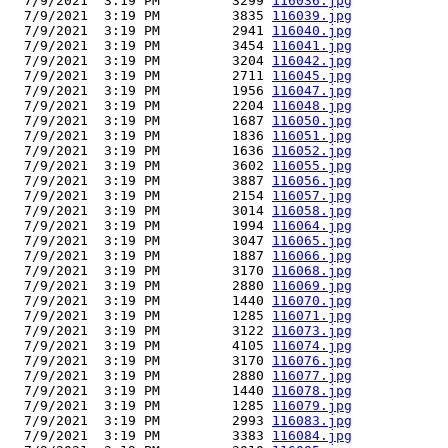
  7/9/2021  3:19 PM         3299 
116036.jpg
  7/9/2021  3:19 PM         3835 
116039.jpg
  7/9/2021  3:19 PM         2941 
116040.jpg
  7/9/2021  3:19 PM         3454 
116041.jpg
  7/9/2021  3:19 PM         3204 
116042.jpg
  7/9/2021  3:19 PM         2711 
116045.jpg
  7/9/2021  3:19 PM         1956 
116047.jpg
  7/9/2021  3:19 PM         2204 
116048.jpg
  7/9/2021  3:19 PM         1687 
116050.jpg
  7/9/2021  3:19 PM         1836 
116051.jpg
  7/9/2021  3:19 PM         1636 
116052.jpg
  7/9/2021  3:19 PM         3602 
116055.jpg
  7/9/2021  3:19 PM         3887 
116056.jpg
  7/9/2021  3:19 PM         2154 
116057.jpg
  7/9/2021  3:19 PM         3014 
116058.jpg
  7/9/2021  3:19 PM         1994 
116064.jpg
  7/9/2021  3:19 PM         3047 
116065.jpg
  7/9/2021  3:19 PM         1887 
116066.jpg
  7/9/2021  3:19 PM         3170 
116068.jpg
  7/9/2021  3:19 PM         2880 
116069.jpg
  7/9/2021  3:19 PM         1440 
116070.jpg
  7/9/2021  3:19 PM         1285 
116071.jpg
  7/9/2021  3:19 PM         3122 
116073.jpg
  7/9/2021  3:19 PM         4105 
116074.jpg
  7/9/2021  3:19 PM         3170 
116076.jpg
  7/9/2021  3:19 PM         2880 
116077.jpg
  7/9/2021  3:19 PM         1440 
116078.jpg
  7/9/2021  3:19 PM         1285 
116079.jpg
  7/9/2021  3:19 PM         2993 
116083.jpg
  7/9/2021  3:19 PM         3383 
116084.jpg