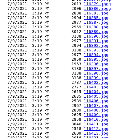
  7/9/2021  3:19 PM         2013 
116379.jpeg
  7/9/2021  3:19 PM         2006 
116380.jpeg
  7/9/2021  3:19 PM         2888 
116383.jpg
  7/9/2021  3:19 PM         2994 
116385.jpg
  7/9/2021  3:19 PM         2977 
116387.jpg
  7/9/2021  3:19 PM         2959 
116388.jpg
  7/9/2021  3:19 PM         3012 
116389.jpg
  7/9/2021  3:19 PM         3138 
116390.jpg
  7/9/2021  3:19 PM         2977 
116391.jpg
  7/9/2021  3:19 PM         2994 
116392.jpg
  7/9/2021  3:19 PM         3138 
116393.jpg
  7/9/2021  3:19 PM         2977 
116394.jpg
  7/9/2021  3:19 PM         2959 
116395.jpg
  7/9/2021  3:19 PM         1963 
116396.jpg
  7/9/2021  3:19 PM         3138 
116397.jpg
  7/9/2021  3:19 PM         3138 
116398.jpg
  7/9/2021  3:19 PM         3138 
116399.jpg
  7/9/2021  3:19 PM         2787 
116402.jpg
  7/9/2021  3:19 PM         2777 
116403.jpg
  7/9/2021  3:19 PM         2615 
116404.jpg
  7/9/2021  3:19 PM         2635 
116405.jpg
  7/9/2021  3:19 PM         2589 
116406.jpg
  7/9/2021  3:19 PM         2967 
116407.jpg
  7/9/2021  3:19 PM         2889 
116408.jpg
  7/9/2021  3:19 PM         2625 
116409.jpg
  7/9/2021  3:19 PM         2858 
116410.jpg
  7/9/2021  3:19 PM         3046 
116411.jpg
  7/9/2021  3:19 PM         2518 
116412.jpg
  7/9/2021  3:19 PM         2609 
116413.jpg
  7/9/2021  3:19 PM         3056 
116421.jpg