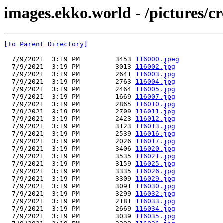
images.ekko.world - /pictures/c
[To Parent Directory]
  7/9/2021  3:19 PM         3453 
116000.jpeg
  7/9/2021  3:19 PM         3013 
116002.jpg
  7/9/2021  3:19 PM         2641 
116003.jpg
  7/9/2021  3:19 PM         2763 
116004.jpg
  7/9/2021  3:19 PM         2464 
116005.jpg
  7/9/2021  3:19 PM         1669 
116007.jpg
  7/9/2021  3:19 PM         2865 
116010.jpg
  7/9/2021  3:19 PM         2709 
116011.jpg
  7/9/2021  3:19 PM         2423 
116012.jpg
  7/9/2021  3:19 PM         3123 
116013.jpg
  7/9/2021  3:19 PM         2539 
116016.jpg
  7/9/2021  3:19 PM         2026 
116017.jpg
  7/9/2021  3:19 PM         3406 
116020.jpg
  7/9/2021  3:19 PM         3535 
116021.jpg
  7/9/2021  3:19 PM         3159 
116025.jpg
  7/9/2021  3:19 PM         3335 
116026.jpg
  7/9/2021  3:19 PM         3309 
116029.jpg
  7/9/2021  3:19 PM         3091 
116030.jpg
  7/9/2021  3:19 PM         3299 
116032.jpg
  7/9/2021  3:19 PM         2181 
116033.jpg
  7/9/2021  3:19 PM         2669 
116034.jpg
  7/9/2021  3:19 PM         3039 
116035.jpg