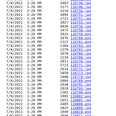
  7/9/2021  3:20 PM         3407 
116739.jpg
  7/9/2021  3:20 PM         3177 
116746.jpg
  7/9/2021  3:20 PM         3216 
116750.jpg
  7/9/2021  3:20 PM         3894 
116751.jpg
  7/9/2021  3:20 PM         2721 
116752.jpg
  7/9/2021  3:20 PM         3027 
116755.jpg
  7/9/2021  3:20 PM         4036 
116756.jpg
  7/9/2021  3:20 PM         3473 
116758.jpg
  7/9/2021  3:20 PM         2033 
116759.png
  7/9/2021  3:20 PM         2876 
116760.png
  7/9/2021  3:20 PM         2321 
116761.png
  7/9/2021  3:20 PM         1304 
116764.jpg
  7/9/2021  3:20 PM         1279 
116765.jpg
  7/9/2021  3:20 PM         1078 
116766.jpg
  7/9/2021  3:20 PM         1234 
116768.jpg
  7/9/2021  3:20 PM         2011 
116770.jpg
  7/9/2021  3:20 PM         2723 
116771.jpg
  7/9/2021  3:20 PM         2014 
116772.jpg
  7/9/2021  3:20 PM         1858 
116773.jpg
  7/9/2021  3:20 PM         1406 
116774.jpg
  7/9/2021  3:20 PM         2004 
116789.png
  7/9/2021  3:20 PM         2938 
116791.jpg
  7/9/2021  3:20 PM         2918 
116793.jpg
  7/9/2021  3:20 PM         1365 
116796.png
  7/9/2021  3:20 PM         1995 
116802.png
  7/9/2021  3:20 PM         1651 
116805.jpg
  7/9/2021  3:20 PM         2405 
116806.png
  7/9/2021  3:20 PM         2825 
116809.jpg
  7/9/2021  3:20 PM         1949 
116810.png
  7/9/2021  3:20 PM         2646 
116811.png