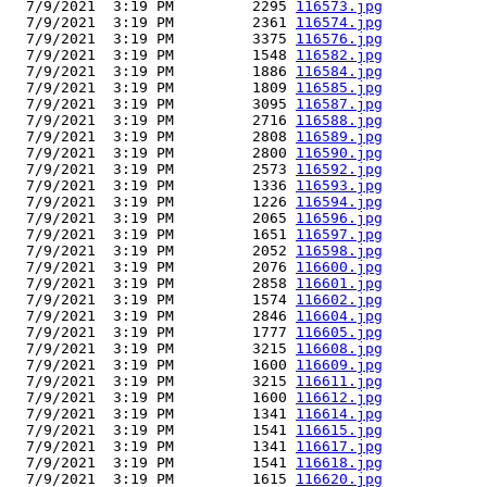
  7/9/2021  3:19 PM         2295 
116573.jpg
  7/9/2021  3:19 PM         2361 
116574.jpg
  7/9/2021  3:19 PM         3375 
116576.jpg
  7/9/2021  3:19 PM         1548 
116582.jpg
  7/9/2021  3:19 PM         1886 
116584.jpg
  7/9/2021  3:19 PM         1809 
116585.jpg
  7/9/2021  3:19 PM         3095 
116587.jpg
  7/9/2021  3:19 PM         2716 
116588.jpg
  7/9/2021  3:19 PM         2808 
116589.jpg
  7/9/2021  3:19 PM         2800 
116590.jpg
  7/9/2021  3:19 PM         2573 
116592.jpg
  7/9/2021  3:19 PM         1336 
116593.jpg
  7/9/2021  3:19 PM         1226 
116594.jpg
  7/9/2021  3:19 PM         2065 
116596.jpg
  7/9/2021  3:19 PM         1651 
116597.jpg
  7/9/2021  3:19 PM         2052 
116598.jpg
  7/9/2021  3:19 PM         2076 
116600.jpg
  7/9/2021  3:19 PM         2858 
116601.jpg
  7/9/2021  3:19 PM         1574 
116602.jpg
  7/9/2021  3:19 PM         2846 
116604.jpg
  7/9/2021  3:19 PM         1777 
116605.jpg
  7/9/2021  3:19 PM         3215 
116608.jpg
  7/9/2021  3:19 PM         1600 
116609.jpg
  7/9/2021  3:19 PM         3215 
116611.jpg
  7/9/2021  3:19 PM         1600 
116612.jpg
  7/9/2021  3:19 PM         1341 
116614.jpg
  7/9/2021  3:19 PM         1541 
116615.jpg
  7/9/2021  3:19 PM         1341 
116617.jpg
  7/9/2021  3:19 PM         1541 
116618.jpg
  7/9/2021  3:19 PM         1615 
116620.jpg