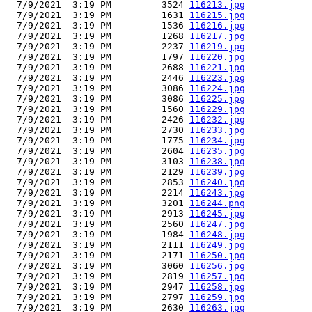
  7/9/2021  3:19 PM         3524 
116213.jpg
  7/9/2021  3:19 PM         1631 
116215.jpg
  7/9/2021  3:19 PM         1536 
116216.jpg
  7/9/2021  3:19 PM         1268 
116217.jpg
  7/9/2021  3:19 PM         2237 
116219.jpg
  7/9/2021  3:19 PM         1797 
116220.jpg
  7/9/2021  3:19 PM         2688 
116221.jpg
  7/9/2021  3:19 PM         2446 
116223.jpg
  7/9/2021  3:19 PM         3086 
116224.jpg
  7/9/2021  3:19 PM         3086 
116225.jpg
  7/9/2021  3:19 PM         1560 
116229.jpg
  7/9/2021  3:19 PM         2426 
116232.jpg
  7/9/2021  3:19 PM         2730 
116233.jpg
  7/9/2021  3:19 PM         1775 
116234.jpg
  7/9/2021  3:19 PM         2604 
116235.jpg
  7/9/2021  3:19 PM         3103 
116238.jpg
  7/9/2021  3:19 PM         2129 
116239.jpg
  7/9/2021  3:19 PM         2853 
116240.jpg
  7/9/2021  3:19 PM         2214 
116243.jpg
  7/9/2021  3:19 PM         3201 
116244.png
  7/9/2021  3:19 PM         2913 
116245.jpg
  7/9/2021  3:19 PM         2560 
116247.jpg
  7/9/2021  3:19 PM         1984 
116248.jpg
  7/9/2021  3:19 PM         2111 
116249.jpg
  7/9/2021  3:19 PM         2171 
116250.jpg
  7/9/2021  3:19 PM         3060 
116256.jpg
  7/9/2021  3:19 PM         2819 
116257.jpg
  7/9/2021  3:19 PM         2947 
116258.jpg
  7/9/2021  3:19 PM         2797 
116259.jpg
  7/9/2021  3:19 PM         2630 
116263.jpg