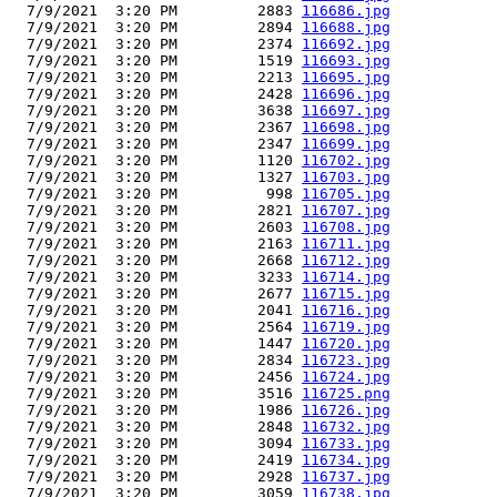
  7/9/2021  3:20 PM         2883 
116686.jpg
  7/9/2021  3:20 PM         2894 
116688.jpg
  7/9/2021  3:20 PM         2374 
116692.jpg
  7/9/2021  3:20 PM         1519 
116693.jpg
  7/9/2021  3:20 PM         2213 
116695.jpg
  7/9/2021  3:20 PM         2428 
116696.jpg
  7/9/2021  3:20 PM         3638 
116697.jpg
  7/9/2021  3:20 PM         2367 
116698.jpg
  7/9/2021  3:20 PM         2347 
116699.jpg
  7/9/2021  3:20 PM         1120 
116702.jpg
  7/9/2021  3:20 PM         1327 
116703.jpg
  7/9/2021  3:20 PM          998 
116705.jpg
  7/9/2021  3:20 PM         2821 
116707.jpg
  7/9/2021  3:20 PM         2603 
116708.jpg
  7/9/2021  3:20 PM         2163 
116711.jpg
  7/9/2021  3:20 PM         2668 
116712.jpg
  7/9/2021  3:20 PM         3233 
116714.jpg
  7/9/2021  3:20 PM         2677 
116715.jpg
  7/9/2021  3:20 PM         2041 
116716.jpg
  7/9/2021  3:20 PM         2564 
116719.jpg
  7/9/2021  3:20 PM         1447 
116720.jpg
  7/9/2021  3:20 PM         2834 
116723.jpg
  7/9/2021  3:20 PM         2456 
116724.jpg
  7/9/2021  3:20 PM         3516 
116725.png
  7/9/2021  3:20 PM         1986 
116726.jpg
  7/9/2021  3:20 PM         2848 
116732.jpg
  7/9/2021  3:20 PM         3094 
116733.jpg
  7/9/2021  3:20 PM         2419 
116734.jpg
  7/9/2021  3:20 PM         2928 
116737.jpg
  7/9/2021  3:20 PM         3059 
116738.jpg